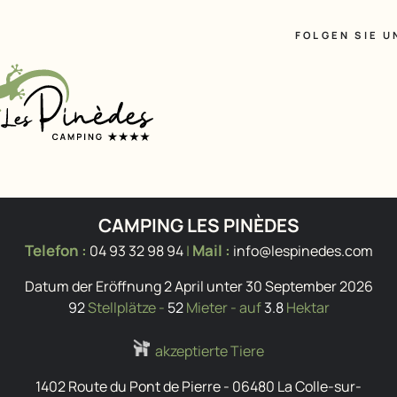
FOLGEN SIE U
CAMPING LES PINÈDES
Telefon :
Mail :
04 93 32 98 94
|
info@lespinedes.com
Datum der Eröffnung 2 April unter 30 September 2026
92
Stellplätze -
52
Mieter - auf
3.8
Hektar
akzeptierte Tiere
1402 Route du Pont de Pierre
-
06480
La Colle-sur-