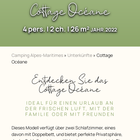
Cottage Océane
4 pers. | 2 ch. | 26 m²
JAHR.2022
Camping Alpes-Maritimes
»
Unterkünfte
»
Cottage
Océane
Entdecken Sie das
Cottage Océane
IDEAL FÜR EINEN URLAUB AN
DER FRISCHEN LUFT, MIT DER
FAMILIE ODER MIT FREUNDEN
Dieses Modell verfügt über zwei Schlafzimmer, eines
davon mit Doppelbett, und bietet perfekte Privatsphäre,