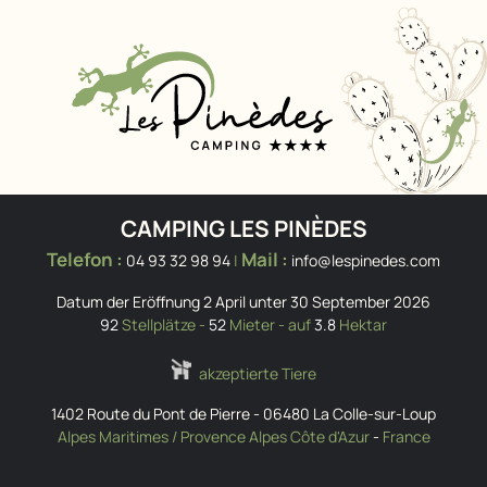
CAMPING LES PINÈDES
Telefon :
Mail :
04 93 32 98 94
|
info@lespinedes.com
Datum der Eröffnung 2 April unter 30 September 2026
92
Stellplätze -
52
Mieter - auf
3.8
Hektar
akzeptierte Tiere
1402 Route du Pont de Pierre
-
06480
La Colle-sur-Loup
Alpes Maritimes / Provence Alpes Côte d'Azur
-
France