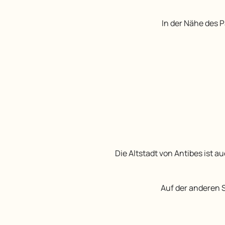
In der Nähe des 
Die Altstadt von Antibes ist auch beliebt für ihre Pubs, Bars, Restaurants und Geschäfte, die im Sommer spät schließen, so
Auf der anderen Seite des Cap d’Antibes ist Juan-les-Pins mit seinen vielen Nachtclubs, Bars und