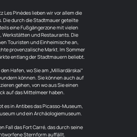
s. Die durch die Stadtmauer geteilte
nteils eine Fußgängerzone mit vielen
, Werkstätten und Restaurants. Die
n Touristen und Einheimische an,
chte provenzalische Markt. Im Sommer
rkte entlang der Stadtmauern beliebt.
wundern können. Sie können auch auf
zieren gehen, von wo aus Sie einen
ick auf das Mittelmeer haben.
Museum und ein Archäologiemuseum.
tworfene Sternform auffällt.