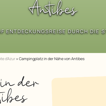
Antibes
AUF ENTDECKUNGSREISE DURCH DIE 
te d'Azur
»
Campingplatz in der Nähe von Antibes
in der
tibes