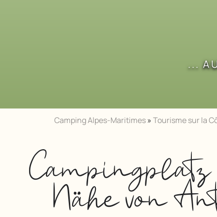
... 
Camping Alpes-Maritimes
»
Tourisme sur la Cô
Campingplatz 
Nähe von An