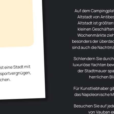
Auf dem Campingplatz Les Pinèdes lieben wir vor allem die
Altstadt von Antibe
Altstadt ist größte
kleinen Geschäften
Wochenmärkte ziehe
besonders der überda
sind auch die Nachtmä
Schlendern Sie durch den Hafen, wo Sie am „Milliardärskai“
luxuriöse Yachten be
st eine Stadt mit
der Stadtmauer spa
ersportvergnügen,
herrlichen Bl
schen.
Für Kunstliebhaber gibt es in Antibes das Picasso-Museum,
das Napoleonische 
Besuchen Sie auf jeden Fall das Fort Carré, das durch seine
von Vauban en