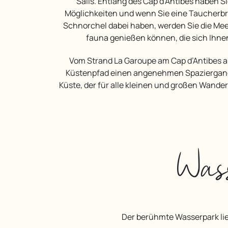
Salis. Entlang des Cap d’Antibes haben S
Möglichkeiten und wenn Sie eine Taucherbri
Schnorchel dabei haben, werden Sie die Mee
fauna genießen können, die sich Ihnen
Vom Strand La Garoupe am Cap d’Antibes aus bietet ein
Küstenpfad einen angenehmen Spaziergang
Küste, der für alle kleinen und großen Wandere
Was
Der berühmte Wasserpark liegt nur 15 km vom Campingplatz Les Pinèdes entfernt. Im Marineland können Sie Orcas und