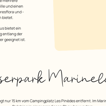
ie mehrere
lle und einen
resflora und -
 bietet.
 entlang der
r geeignet ist.
serpark Marine