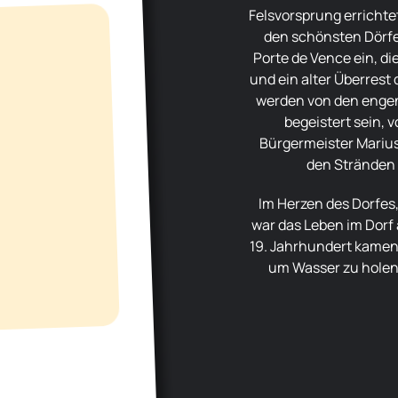
Felsvorsprung errichte
den schönsten Dörfer
Porte de Vence ein, d
und ein alter Überrest 
werden von den engen
begeistert sein, 
Bürgermeister Marius
den Stränden
Im Herzen des Dorfes, auf der Place de la Grande-Fontaine,
war das Leben im Dorf
19. Jahrhundert kamen 
um Wasser zu holen