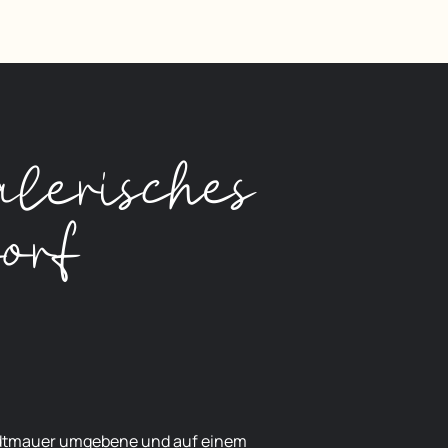
lerisches
orf