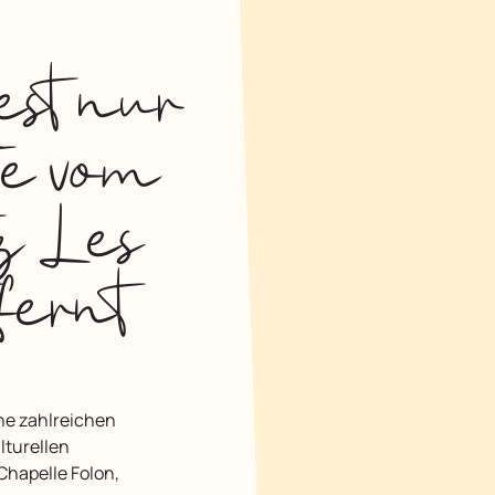
st nur
te vom
z Les
fernt
lturellen
Chapelle Folon,