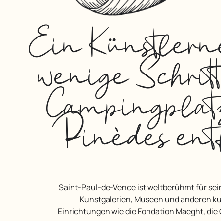
Ein Künstlerne
wenige Schrit
Campingplat
Pinèdes ent
Saint-Paul-de-Vence ist weltberühmt für seine zahlreichen
Kunstgalerien, Museen und anderen ku
Einrichtungen wie die Fondation Maeght, die 