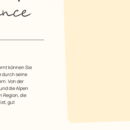
ence
e durch seine
rn. Von der
und die Alpen
n Region, die
st, gut