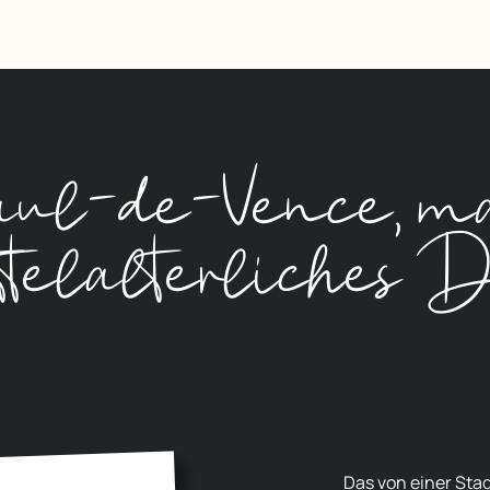
ul-de-Vence, ma
ttelalterliches D
Das von einer Stadtmauer umgebene und auf einem