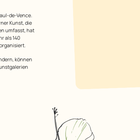
er Kunst, die
en umfasst, hat
hr als 140
rganisiert.
unstgalerien