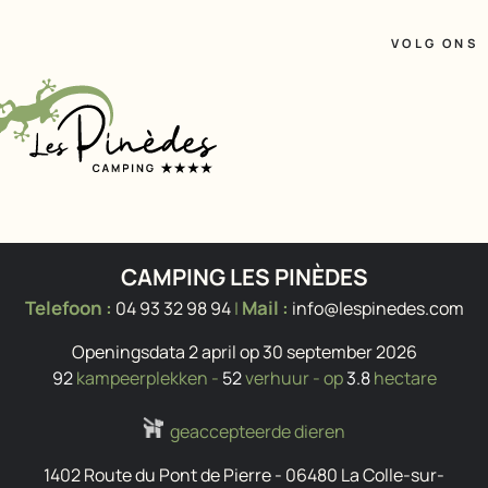
VOLG ONS
CAMPING LES PINÈDES
Telefoon :
Mail :
04 93 32 98 94
|
info@lespinedes.com
Openingsdata 2 april op 30 september 2026
92
kampeerplekken -
52
verhuur - op
3.8
hectare
geaccepteerde dieren
1402 Route du Pont de Pierre
-
06480
La Colle-sur-