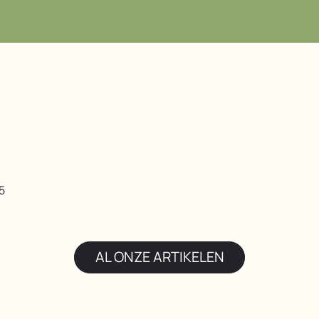
04 93 32 98
5
AL ONZE ARTIKELEN