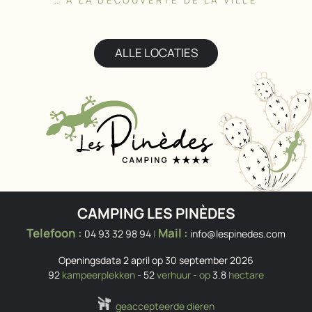
ALLE LOCATIES
CAMPING LES PINÈDES
Telefoon :
Mail :
04 93 32 98 94
|
info@lespinedes.com
Openingsdata 2 april op 30 september 2026
92
kampeerplekken -
52
verhuur - op
3.8
hectare
geaccepteerde dieren