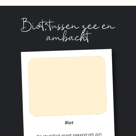
Biot: tussen zee en
ambacht
Biot
De stad Biot staat bekend om zijn