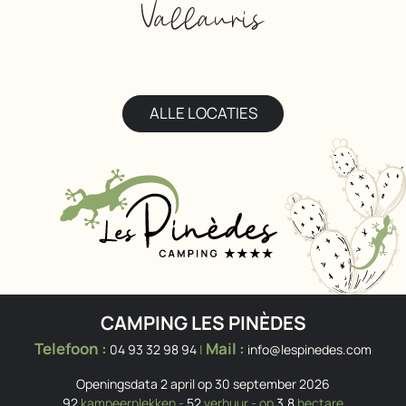
Vallauris
ALLE LOCATIES
CAMPING LES PINÈDES
Telefoon :
Mail :
04 93 32 98 94
|
info@lespinedes.com
Openingsdata 2 april op 30 september 2026
92
kampeerplekken -
52
verhuur - op
3.8
hectare