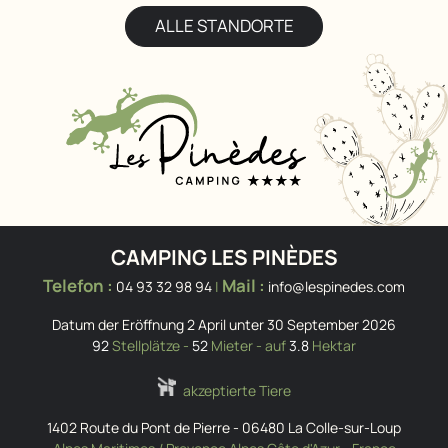
ALLE STANDORTE
CAMPING LES PINÈDES
Telefon :
Mail :
04 93 32 98 94
|
info@lespinedes.com
Datum der Eröffnung 2 April unter 30 September 2026
92
Stellplätze -
52
Mieter - auf
3.8
Hektar
akzeptierte Tiere
1402 Route du Pont de Pierre
-
06480
La Colle-sur-Loup