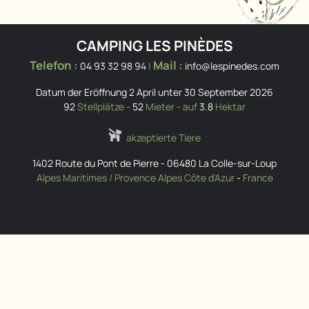
CAMPING LES PINÈDES
Telefon :
Mail :
04 93 32 98 94
|
info@lespinedes.com
Datum der Eröffnung 2 April unter 30 September 2026
92
Stellplätze -
52
Mieter - auf
3.8
Hektar
akzeptierte Tiere
1402 Route du Pont de Pierre
-
06480
La Colle-sur-Loup
Alpes Maritimes / Provence Alpes Côte d'Azur
-
France