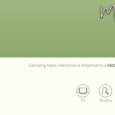
M
Camping Alpes-Maritimes
»
Alojamiento
»
Mob
TV
Ducha