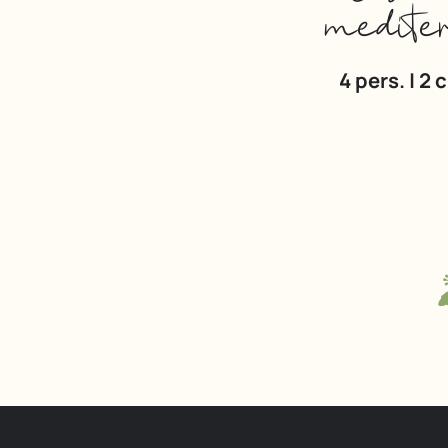
medite
4 pers. | 2 