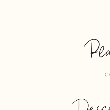
Pla
C
Descu