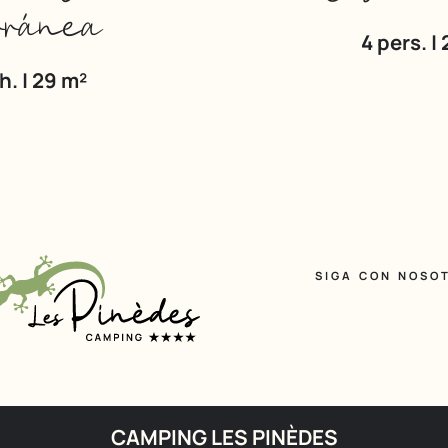
rránea
4 pers. | 
ch. | 29 m²
SIGA CON NOSO
CAMPING LES PINÈDES