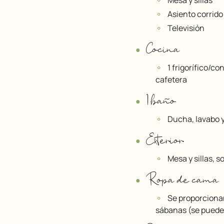
Mesa y sillas
Asiento corrido
Televisión
Cocina
1 frigorífico/co
cafetera
1 baño
Ducha, lavabo 
Exterior
Mesa y sillas, s
Ropa de cama
Se proporciona
sábanas (se pueden