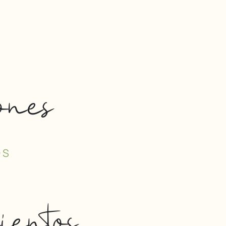
ones
OS
ientos