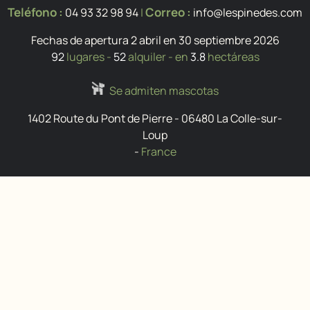
Teléfono :
Correo :
04 93 32 98 94
|
info@lespinedes.com
Fechas de apertura 2 abril en 30 septiembre 2026
92
lugares -
52
alquiler - en
3.8
hectáreas
Se admiten mascotas
1402 Route du Pont de Pierre
-
06480
La Colle-sur-
Loup
-
France