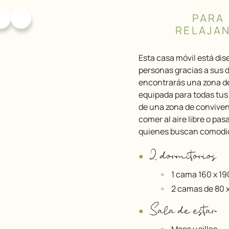
PARA
RELAJAN
Esta casa móvil está diseñada para alojar cómodamente hasta 4
personas gracias a sus d
encontrarás una zona de
equipada para todas tus 
de una zona de convivenc
comer al aire libre o pas
quienes buscan comodida
2 dormitorios
1 cama 160 x 1
2 camas de 80 
Sala de estar