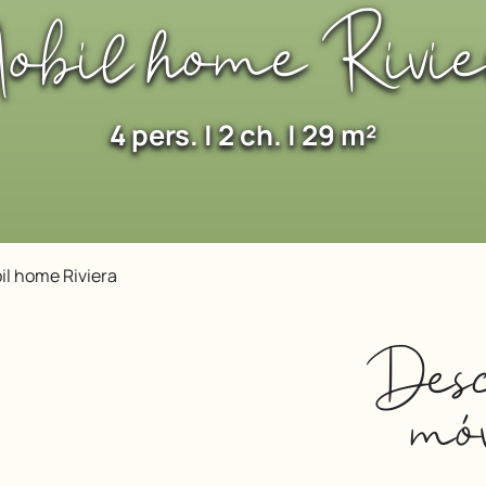
obil home Rivie
4 pers. | 2 ch. | 29 m²
il home Riviera
Desc
móv