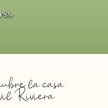
ra
ubre la casa
il Riviera