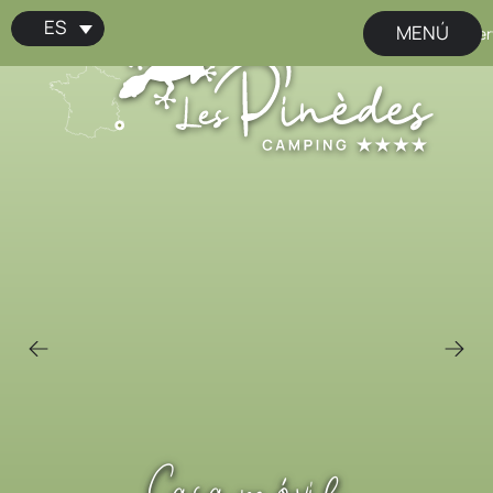
ES
MENÚ
📢 ¡Reser