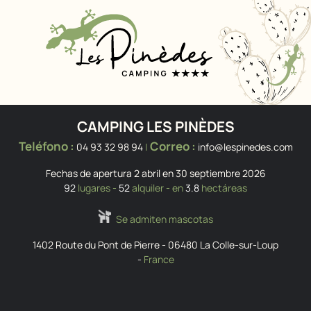
CAMPING LES PINÈDES
Teléfono :
Correo :
04 93 32 98 94
|
info@lespinedes.com
Fechas de apertura 2 abril en 30 septiembre 2026
92
lugares -
52
alquiler - en
3.8
hectáreas
Se admiten mascotas
1402 Route du Pont de Pierre
-
06480
La Colle-sur-Loup
-
France