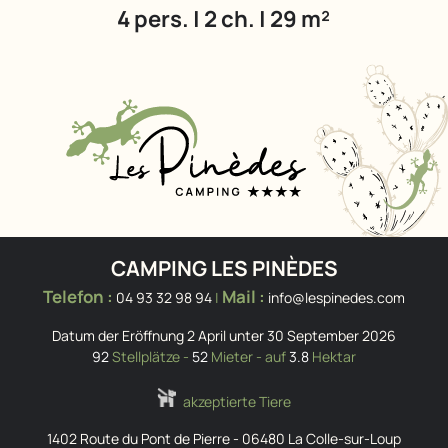
4 pers. | 2 ch. | 29 m²
CAMPING LES PINÈDES
Telefon :
Mail :
04 93 32 98 94
|
info@lespinedes.com
Datum der Eröffnung 2 April unter 30 September 2026
92
Stellplätze -
52
Mieter - auf
3.8
Hektar
akzeptierte Tiere
1402 Route du Pont de Pierre
-
06480
La Colle-sur-Loup