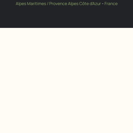
Alpes Maritimes / Provence Alpes Côte d'Azur
-
France