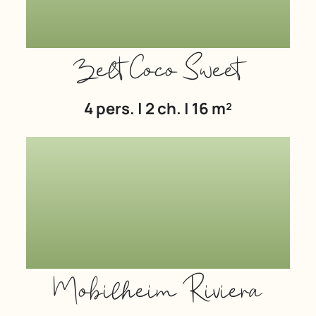
Zelt Coco Sweet
4 pers. | 2 ch. | 16 m²
Mobilheim Riviera