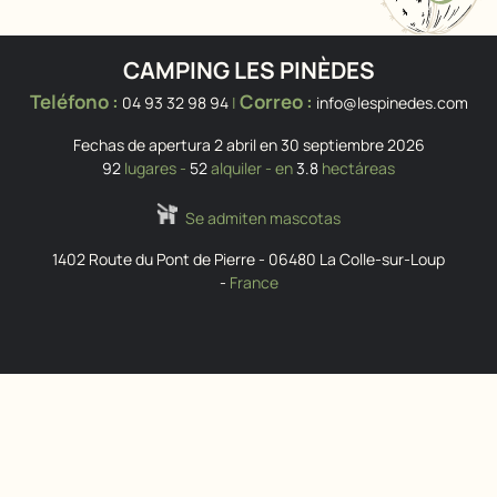
CAMPING LES PINÈDES
Teléfono :
Correo :
04 93 32 98 94
|
info@lespinedes.com
Fechas de apertura 2 abril en 30 septiembre 2026
92
lugares -
52
alquiler - en
3.8
hectáreas
Se admiten mascotas
1402 Route du Pont de Pierre
-
06480
La Colle-sur-Loup
-
France