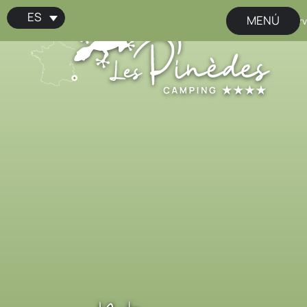
ES
MENÚ
📢 ¡Reserv