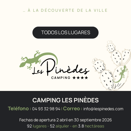
… À LA DÉCOUVERTE DE LA VILLE
TODOS LOS LUGARES
CAMPING LES PINÈDES
Teléfono :
Correo :
04 93 32 98 94
|
info@lespinedes.com
Fechas de apertura 2 abril en 30 septiembre 2026
92
lugares -
52
alquiler - en
3.8
hectáreas