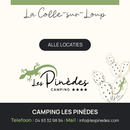
La Colle-sur-Loup
ALLE LOCATIES
CAMPING LES PINÈDES
Telefoon :
Mail :
04 93 32 98 94
|
info@lespinedes.com