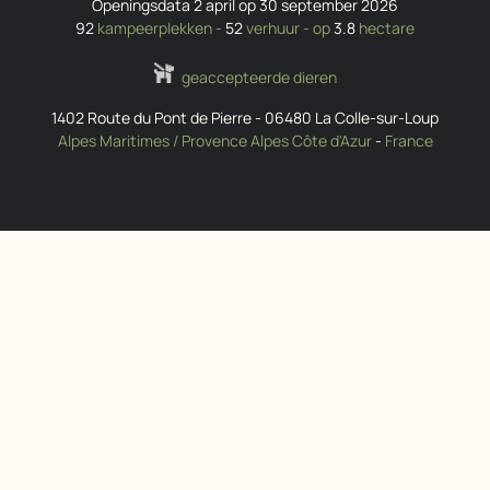
Openingsdata 2 april op 30 september 2026
92
kampeerplekken -
52
verhuur - op
3.8
hectare
geaccepteerde dieren
1402 Route du Pont de Pierre
-
06480
La Colle-sur-Loup
Alpes Maritimes / Provence Alpes Côte d'Azur
-
France