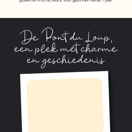
De Pont du Loup,
een plek met charme
en geschiedenis