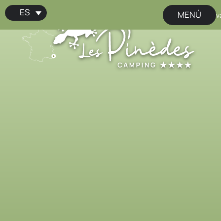
ES
MENÚ
📢 ¡Reserva