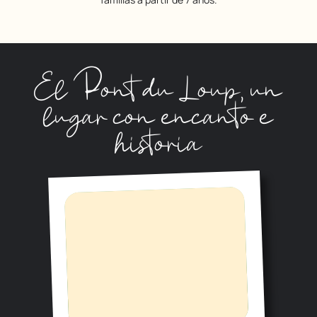
El Pont du Loup, un
lugar con encanto e
historia