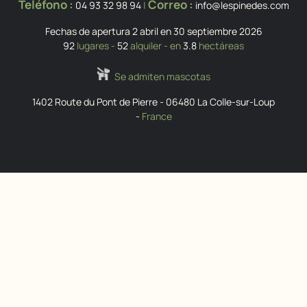
Teléfono :
Correo :
04 93 32 98 94
|
info@lespinedes.com
Fechas de apertura 2 abril en 30 septiembre 2026
92
lugares -
52
alquiler - en
3.8
hectáreas
Se admiten mascotas
1402 Route du Pont de Pierre
-
06480
La Colle-sur-Loup
-
France