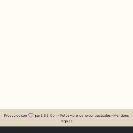
Producido con
par
E.S.E. Com
- Fotos y planos no contractuales -
Mentions
légales