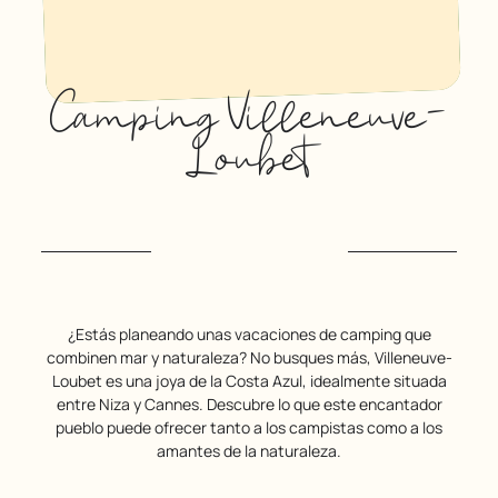
Camping Villeneuve-
Loubet
¿Estás planeando unas vacaciones de camping que
combinen mar y naturaleza? No busques más, Villeneuve-
Loubet es una joya de la Costa Azul, idealmente situada
entre Niza y Cannes. Descubre lo que este encantador
pueblo puede ofrecer tanto a los campistas como a los
amantes de la naturaleza.