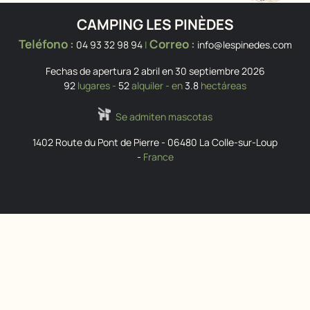
CAMPING LES PINÈDES
Teléfono :
Correo :
04 93 32 98 94
|
info@lespinedes.com
Fechas de apertura 2 abril en 30 septiembre 2026
92
lugares -
52
alquiler - en
3.8
hectáreas
Se admiten mascotas
1402 Route du Pont de Pierre
-
06480
La Colle-sur-Loup
-
France