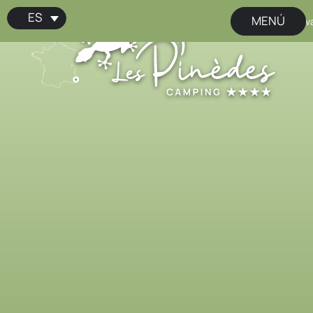
ES
MENÚ
📢 ¡Reserva