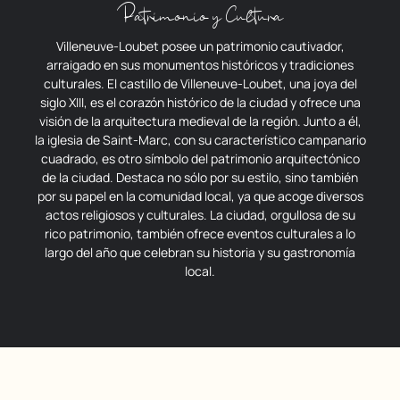
Patrimonio y Cultura
Villeneuve-Loubet posee un patrimonio cautivador,
arraigado en sus monumentos históricos y tradiciones
culturales. El castillo de Villeneuve-Loubet, una joya del
siglo XIII, es el corazón histórico de la ciudad y ofrece una
visión de la arquitectura medieval de la región. Junto a él,
la iglesia de Saint-Marc, con su característico campanario
cuadrado, es otro símbolo del patrimonio arquitectónico
de la ciudad. Destaca no sólo por su estilo, sino también
por su papel en la comunidad local, ya que acoge diversos
actos religiosos y culturales. La ciudad, orgullosa de su
rico patrimonio, también ofrece eventos culturales a lo
largo del año que celebran su historia y su gastronomía
local.