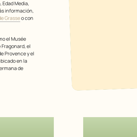
, Edad Media,
ás información,
de Grasse
o con
e Fragonard, el
de Provence y el
bicado en la
hermana de