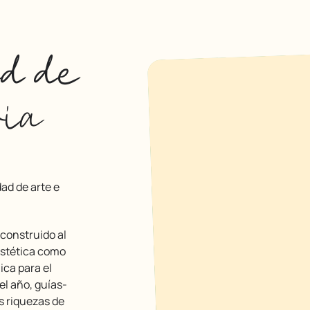
ad de
ria
estética como
ica para el
el año, guías-
s riquezas de