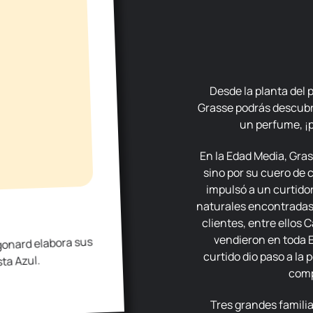
Desde la planta del perfume hasta el perfume mismo, en
Grasse podrás descubri
un perfume, ¡p
En la Edad Media, Grasse era conocida, no por sus perfumes,
sino por su cuero de c
impulsó a un curtido
naturales encontradas 
clientes, entre ellos 
vendieron en toda E
gonard elabora sus
curtido dio paso a la
ta Azul.
compl
Tres grandes familias de perfumistas marcan aún hoy la