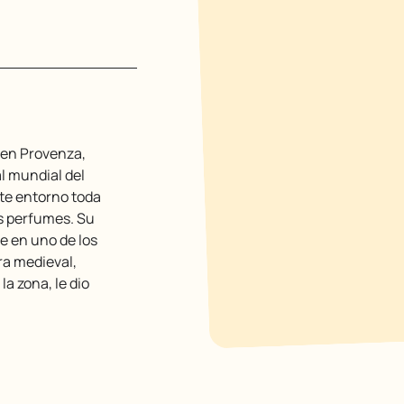
l mundial del
te entorno toda
os perfumes. Su
e en uno de los
ra medieval,
la zona, le dio