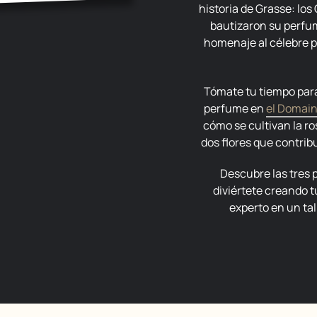
historia de Grasse: los
bautizaron su perfu
homenaje al célebre p
Tómate tu tiempo para ver cómo se producen las plantas de
perfume en
el Domai
cómo se cultivan la ro
dos flores que contrib
Descubre las tres perfumerías históricas y, si quieres,
diviértete creando 
experto en un tal