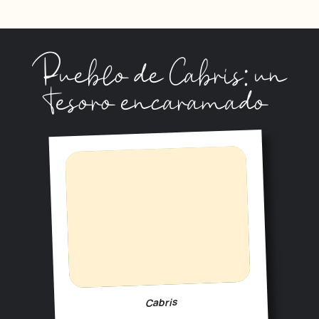
Pueblo de Cabris: un
tesoro encaramado
Cabris