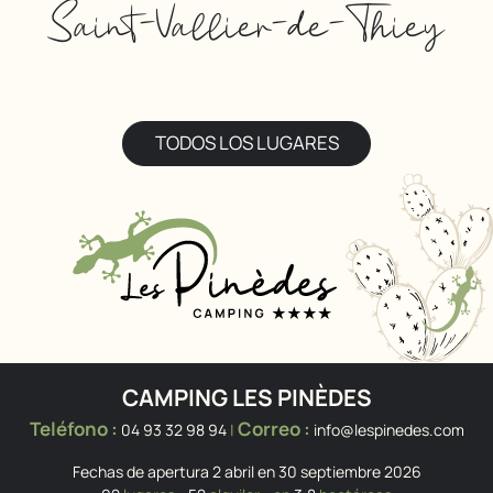
Saint-Vallier-de-Thiey
TODOS LOS LUGARES
CAMPING LES PINÈDES
Teléfono :
Correo :
04 93 32 98 94
|
info@lespinedes.com
Fechas de apertura 2 abril en 30 septiembre 2026