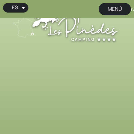
ES
MENÚ
📢 ¡Reserva