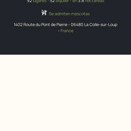
92
lugares -
52
alquiler - en
3.8
hectáreas
Se admiten mascotas
1402 Route du Pont de Pierre
-
06480
La Colle-sur-Loup
-
France