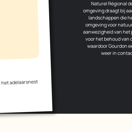
Naturel Régional d
omgeving draagt bij aan
landschappen die he
omgeving voor natuurl
aanwezigheid van het p
voor het behoud van d
waardoor Gourdon een
weer in contac
 het adelaarsnest
.