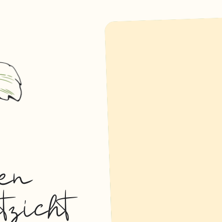
een
tzicht