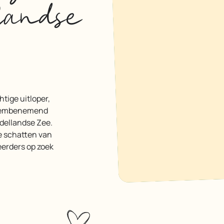
landse
adembenemend
ddellandse Zee.
e schatten van
eerders op zoek