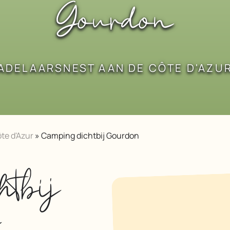
Gourdon
ADELAARSNEST AAN DE CÔTE D'AZU
te d'Azur
»
Camping dichtbij Gourdon
htbij
n