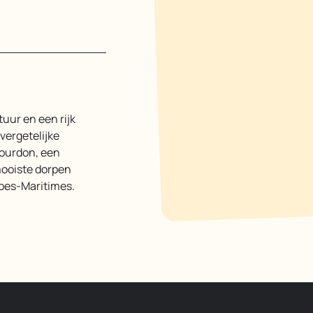
ergetelijke
Gourdon, een
mooiste dorpen
lpes-Maritimes.