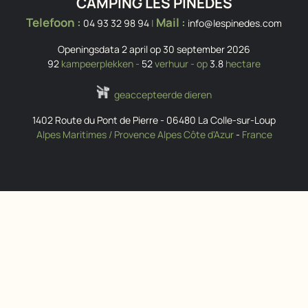
CAMPING LES PINÈDES
Telefoon :
Mail :
04 93 32 98 94
|
info@lespinedes.com
Openingsdata 2 april op 30 september 2026
92
kampeerplekken -
52
verhuur - op
3.8
hectare
geaccepteerde dieren
1402 Route du Pont de Pierre
-
06480
La Colle-sur-Loup
Alpes Maritimes / Provence Alpes Côte d'Azur
-
France