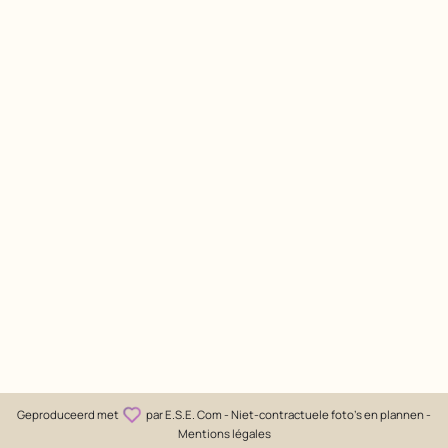
Geproduceerd met
par
E.S.E. Com
- Niet-contractuele foto's en plannen -
Mentions légales