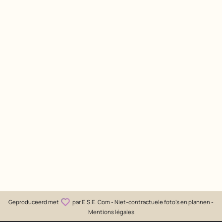
Geproduceerd met
par
E.S.E. Com
- Niet-contractuele foto's en plannen -
Mentions légales