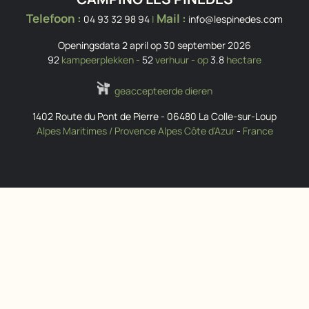
Telefoon :
Mail :
04 93 32 98 94
|
info@lespinedes.com
Openingsdata 2 april op 30 september 2026
92
kampeerplekken -
52
verhuur - op
3.8
hectare
geaccepteerde dieren
1402 Route du Pont de Pierre
-
06480
La Colle-sur-Loup
Alpes Maritimes / Provence Alpes Côte d'Azur
-
France