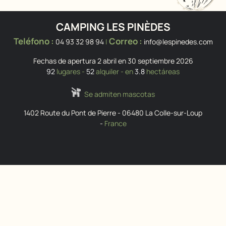
CAMPING LES PINÈDES
Teléfono :
Correo :
04 93 32 98 94
|
info@lespinedes.com
Fechas de apertura 2 abril en 30 septiembre 2026
92
lugares -
52
alquiler - en
3.8
hectáreas
Se admiten mascotas
1402 Route du Pont de Pierre
-
06480
La Colle-sur-Loup
-
France