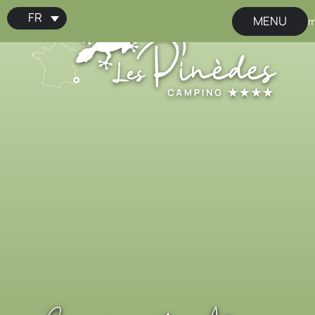
FR
MENU
📢 C’est le moment 