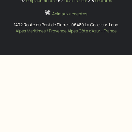
92
emplacements -
52
locatifs - sur
3.8
hectares
Animaux acceptés
1402 Route du Pont de Pierre
-
06480
La Colle-sur-Loup
Alpes Maritimes / Provence Alpes Côte d'Azur
-
France