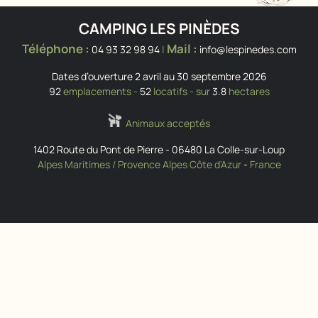
CAMPING LES PINÈDES
Téléphone :
Mail :
04 93 32 98 94
|
info@lespinedes.com
Dates d’ouverture 2 avril au 30 septembre 2026
92
emplacements -
52
locatifs - sur
3.8
hectares
Animaux acceptés
1402 Route du Pont de Pierre
-
06480
La Colle-sur-Loup
Alpes Maritimes / Provence Alpes Côte d'Azur
-
France